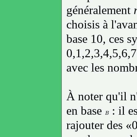
généralement
choisis à l'av
base 10, ces s
0,1,2,3,4,5,6,7
avec les nombr
À noter qu'il n
en base
: il e
B
B
rajouter des «0