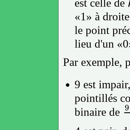
est celle de
k
«1» à droit
le point pré
lieu d'un «0
Par exemple, 
9 est impai
pointillés c
9
binaire de
9
−
1