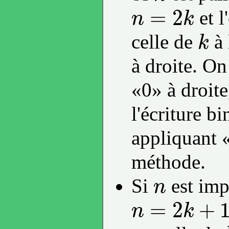
n
=
2
et l
n
k
n
=
2
k
celle de
à 
k
k
à droite. O
«0» à droite
l'écriture b
appliquant 
méthode.
Si
est impa
n
n
=
2
+
n
k
n
=
2
k
+
1