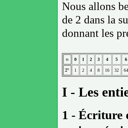
Nous allons be
de 2 dans la su
donnant les pr
0
1
2
3
4
5
6
n
n
n
2
1
2
4
8
16
32
6
2
n
I - Les enti
1 - Écriture