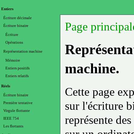
Entiers
Écriture décimale
Page principal
Écriture binaire
Écriture
Opérations
Représenta
Représentation machine
Mémoire
machine.
Entiers positifs
Entiers relatifs
Réels
Cette page exp
Écriture binaire
sur l'écriture
Première tentative
Virgule flottante
représente des
IEEE 754
Les flottants
sur un ordinat