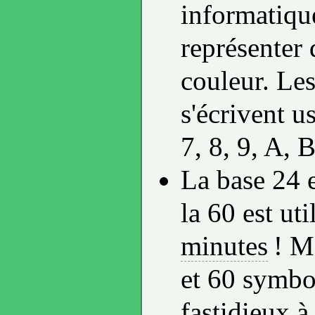
informatiqu
représenter
couleur. Les
s'écrivent us
7, 8, 9, A, 
La base 24 e
la 60 est uti
minutes
! Ma
et 60 symbol
fastidieux à 