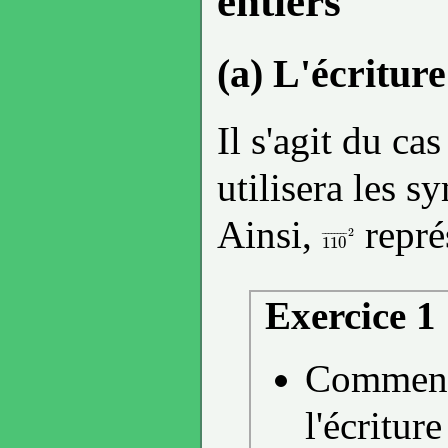
entiers
(a) L'écriture
Il s'agit du ca
utilisera les s
Ainsi,
repré
2
¯
¯
¯
¯
¯
¯
¯
¯
110
110
¯
2
Exercice 1
Comment
l'écritur