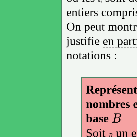
a
i
a
i
entiers compri
On peut montre
justifie
en part
notations :
Représent
nombres e
base
B
B
Soit
un e
B