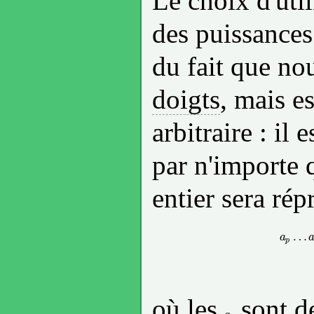
Le choix d'util
des puissances
du fait que n
doigts
, mais 
arbitraire : il
par n'importe 
entier sera rép
…
a
p
a
où les
sont d