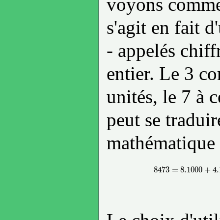
voyons comme 
s'agit en fait d
- appelés chif
entier. Le 3 co
unités, le 7 à 
peut se traduir
mathématique 
8473
=
8.1000
+
4.
8473
=
8.100