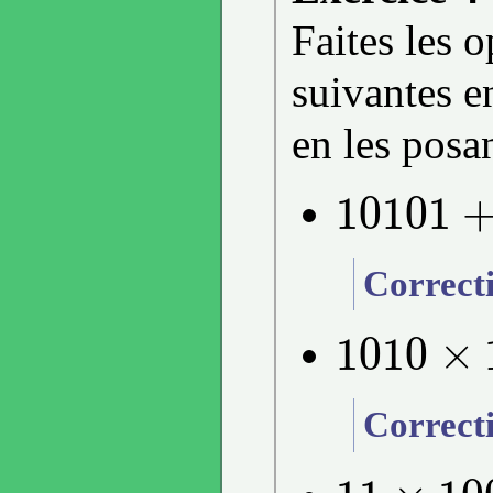
Faites les 
suivantes en
en les posan
10101
10101
+
11
Correct
1010
×
1010
×
101
Correct