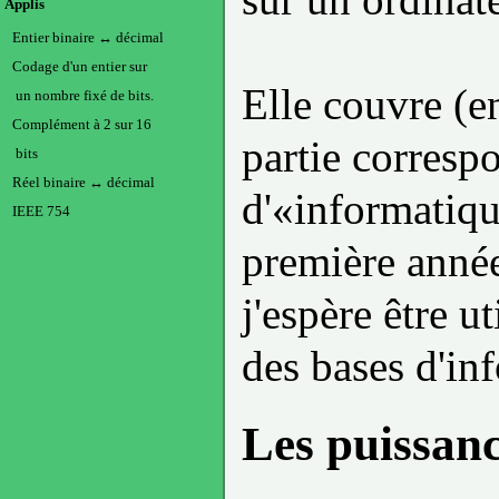
Applis
Entier binaire ↔ décimal
Codage d'un entier sur
Elle couvre (e
un nombre fixé de bits.
Complément à 2 sur 16
partie corres
bits
Réel binaire ↔ décimal
d'«informatiqu
IEEE 754
première anné
j'espère être u
des bases d'in
Les puissanc