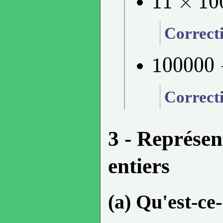
11
×
10
11
×
10000
Correct
100000
100000
−
1
Correct
3 - Représen
entiers
(a) Qu'est-c