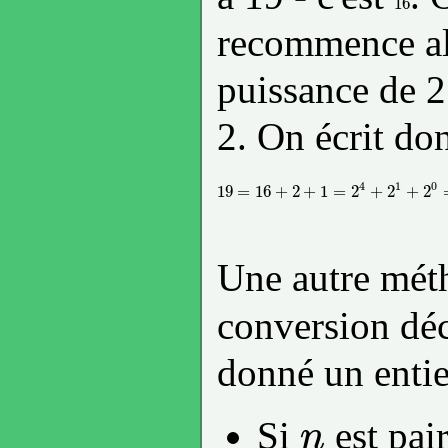
16
16
recommence al
puissance de 2 
2. On écrit do
4
1
0
19
=
16
+
2
+
1
=
2
+
2
+
2
19
=
16
+
2
+
1
=
2
4
+
2
1
+
2
0
=
1.2
4
+
0.2
3
Une autre méth
conversion déc
donné un enti
Si
est pair
n