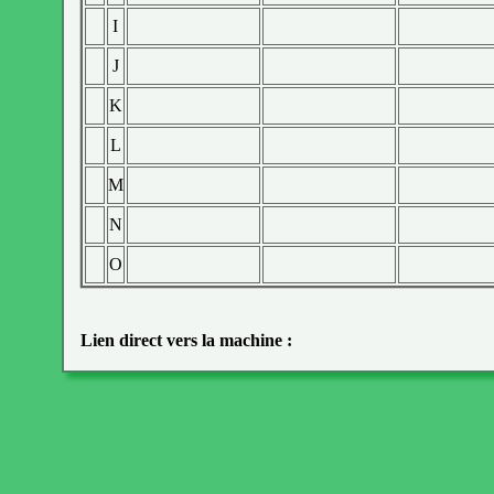
I
J
K
L
M
N
O
Lien direct vers la machine :