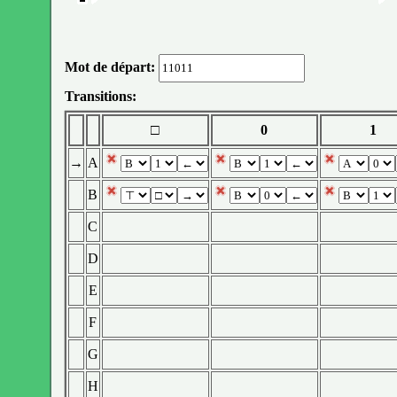
Mot de départ:
Transitions:
□
0
1
→
A
B
C
D
E
F
G
H