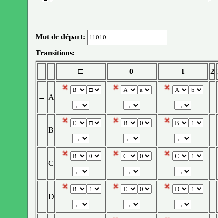
Mot de départ:
Transitions:
□
0
1
2
→
A
B
C
D