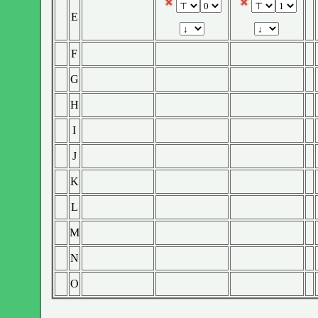
E
F
G
H
I
J
K
L
M
N
O